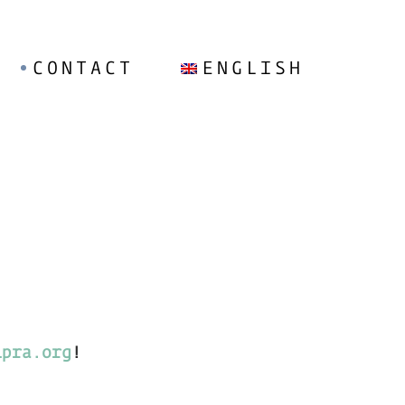
Français
CONTACT
ENGLISH
Deutsch
Italiano
Slovenščina
Français
Deutsch
Italiano
Slovenščina
ipra.org
!